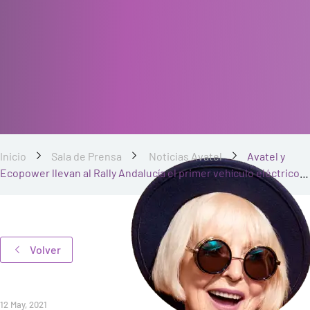
Inicio
Sala de Prensa
Noticias Avatel
Avatel y
Ecopower llevan al Rally Andalucía el primer vehículo eléctrico
en competición FIA
Volver
12 May, 2021