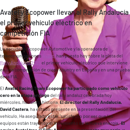
Avatel y Ecopower llevan al Rally Andalucía
el primer vehículo eléctrico en
competición FIA
La escudería Ecopower Automotive y la operadora de
telecomunicaciones
Avatel
han puesto hoy sobre la pista del
Rally Andalucía 2021
el primer vehículo eléctrico que interviene
en una competición de cross country en España y en una prueba
de la FIA.
El
Avatel Racing Team Ecopower ha participado como vehículo
cero en la etapa prólogo
del rally andaluz celebrada hoy
miércoles, haciendo historia.
El director del Rally Andalucía,
David Castera
, ha estado presente en la presentación del
vehículo. Ha asegurado estar “satisfecho por ver que los
equipos están trayendo el movimiento de la nueva energía.
El
equipo Avatel trae al Rally Andalucía un proyecto muy serio, y