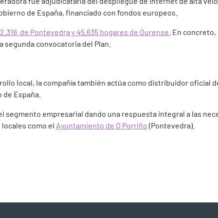
radora fue adjudicataria del despliegue de Internet de alta veloci
obierno de España, financiado con fondos europeos.
a 22.316 de Pontevedra y 45.635 hogares de Ourense
. En concreto,
la segunda convocatoria del Plan.
o local, la compañía también actúa como distribuidor oficial del
o de España.
 el segmento empresarial dando una respuesta integral a las ne
 locales como el
Ayuntamiento de O Porriño
(Pontevedra).