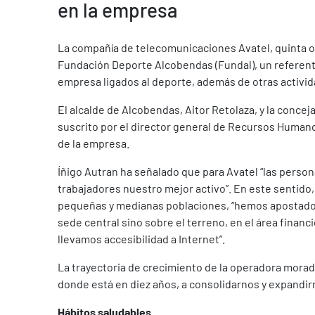
en la empresa
La compañía de telecomunicaciones Avatel, quinta op
Fundación Deporte Alcobendas (Fundal), un referente 
empresa ligados al deporte, además de otras activid
El alcalde de Alcobendas, Aitor Retolaza, y la conceja
suscrito por el director general de Recursos Humanos
de la empresa.
Íñigo Autran ha señalado que para Avatel “las perso
trabajadores nuestro mejor activo”. En este sentido
pequeñas y medianas poblaciones, “hemos apostado p
sede central sino sobre el terreno, en el área fin
llevamos accesibilidad a Internet”.
La trayectoria de crecimiento de la operadora morada l
donde está en diez años, a consolidarnos y expandirno
Hábitos saludables