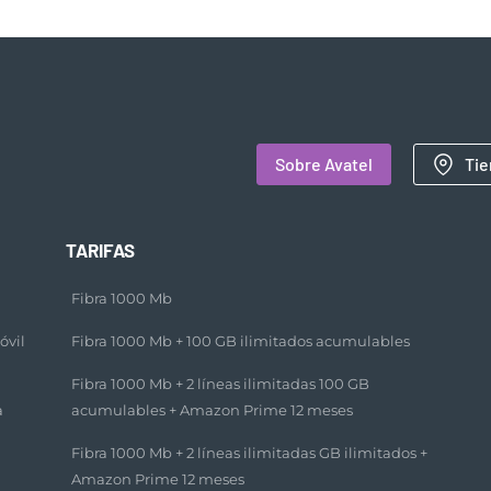
Sobre Avatel
Tie
TARIFAS
Fibra 1000 Mb
óvil
Fibra 1000 Mb + 100 GB ilimitados acumulables​
Fibra 1000 Mb + 2 líneas ilimitadas 100 GB
a
acumulables + Amazon Prime 12 meses​
Fibra 1000 Mb + 2 líneas ilimitadas GB ilimitados +
Amazon Prime 12 meses​