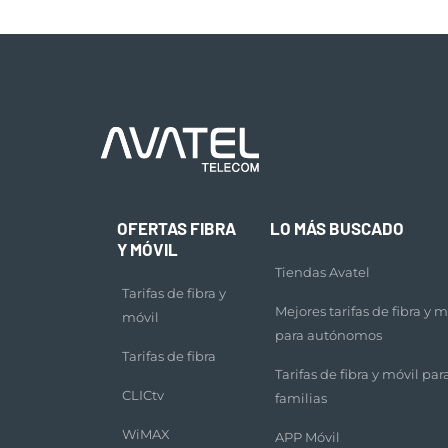
OFERTAS FIBRA
LO MÁS BUSCADO
Y MÓVIL
Tiendas Avatel
Tarifas de fibra y
Mejores tarifas de fibra y m
móvil
para autónomos
Tarifas de fibra
Tarifas de fibra y móvil par
CLICtv
familias
WiMAX
APP Móvil