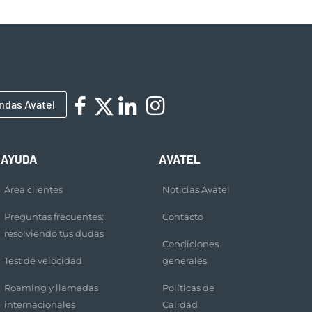
ndas Avatel
AYUDA
AVATEL
Área clientes
Noticias Avatel
Preguntas frecuentes:
Contacto
resolviendo tus dudas
Condiciones
Test de velocidad
generales
Roaming y llamadas
Políticas de
internacionales
Calidad