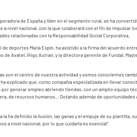
eradora de España y líder en el segmento rural, se ha convertid
a nivel nacional, con la que colaborará con el fin de impulsar lo
ades relacionadas con la Responsabilidad Social Corporativa.
l de deportes María Espín, ha asistido a la firma del acuerdo entr
 de Avatel, Íñigo Autran, y la directora gerente de Fundal, Mayte
nas son el centro de nuestra actividad y somos conscientes tam
, ha explicado que, como compañía especializada en llevar conec
or generar empleo abriendo tiendas, con un amplio equipo técn
anciera, de recursos humanos… Dotando además de oportunidades 
a ha definido la ilusión, las ganas y el empuje de su plantilla, cu
s a nivel nacional, por lo que cuidarla es esencial”.