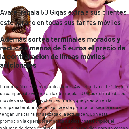
Avatel regala 50 Gigas extra a sus clientes
este verano en todas sus tarifas móviles
Además sortea terminales morados y
reduce
a menos de 5 euros
el precio de
la contratación de líneas móviles
adicionales
La compañía de telecomunicaciones Avatel activa este 1 de julio
su campaña de verano en la que regala 50 Gigas extra de datos
móviles a sus nuevos clientes. Y a los que ya están en la
compañía también se les aplica esta promoción siempre que
tengan una tarifa actualizada o la actualicen. Con esta
promoción la operadora morada duplica y hasta triplica el
volumen de datos de sus clientes en los móviles para un verano