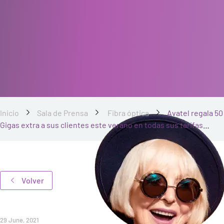
Inicio
Sala de Prensa
Fibra óptica
Avatel regala 50
Gigas extra a sus clientes este verano en todas sus tarifas
móviles
Volver
29 June, 2021