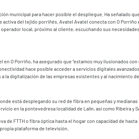
ación municipal para hacer posible el despliegue. Ha señalado qu
 activa del tejido porriñés. Avatel Avatel conecta con O Porriño 
 operador local, próximo al cliente, escuchando sus necesidade
el en O Porriño, ha asegurado que “estamos muy ilusionados con 
conectividad hace posible acceder a servicios digitales avanzados
 la digitalización de las empresas existentes y al nacimiento de 
 donde está desplegando su red de fibra en pequeñas y medianas 
rvicio en la pontevedresa localidad de Lalín, así como Ribeira y 
a de FTTH o fibra óptica hasta el hogar con capacidad de hasta
u propia plataforma de televisión.