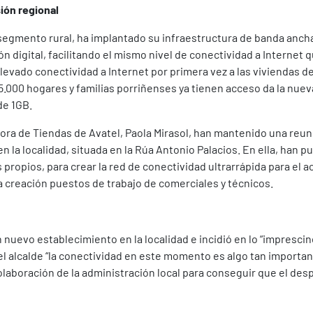
ión regional
segmento rural, ha implantado su infraestructura de banda ancha 
n digital, facilitando el mismo nivel de conectividad a Internet 
levado conectividad a Internet por primera vez a las viviendas d
5.000 hogares y familias porriñenses ya tienen acceso da la nuev
de 1GB.
ctora de Tiendas de Avatel, Paola Mirasol, han mantenido una reu
 la localidad, situada en la Rúa Antonio Palacios. En ella, han pu
 propios, para crear la red de conectividad ultrarrápida para el a
a creación puestos de trabajo de comerciales y técnicos.
 nuevo establecimiento en la localidad e incidió en lo “imprescin
 el alcalde “la conectividad en este momento es algo tan importa
colaboración de la administración local para conseguir que el desp