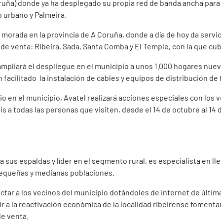
oruña) donde ya ha desplegado su propia red de banda ancha para
o urbano y Palmeira.
a morada en la provincia de A Coruña, donde a día de hoy da servi
de venta: Ribeira, Sada, Santa Comba y El Temple, con la que cu
mpliará el despliegue en el municipio a unos 1.000 hogares nuevo
acilitado la instalación de cables y equipos de distribución de f
rio en el municipio, Avatel realizará acciones especiales con los 
is a todas las personas que visiten, desde el 14 de octubre al 14 
 sus espaldas y líder en el segmento rural, es especialista en ll
pequeñas y medianas poblaciones.
ctar a los vecinos del municipio dotándoles de internet de últim
r a la reactivación económica de la localidad ribeirense fomenta
de venta.