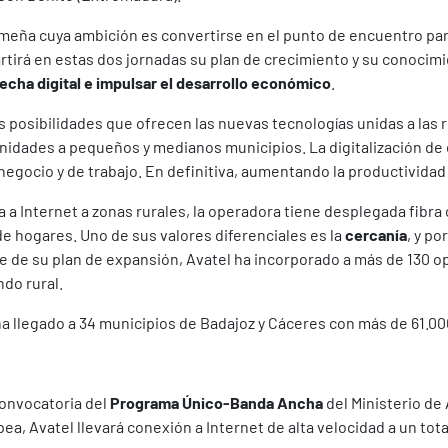
remeña cuya ambición es convertirse en el punto de encuentro par
artirá en estas dos jornadas su plan de crecimiento y su conocim
recha digital e impulsar el desarrollo económico
.
las posibilidades que ofrecen las nuevas tecnologías unidas a la
nidades a pequeños y medianos municipios. La digitalización de e
gocio y de trabajo. En definitiva, aumentando la productividad d
a a Internet a zonas rurales, la operadora tiene desplegada fibra
de hogares. Uno de sus valores diferenciales es la
cercanía
, y po
te de su plan de expansión, Avatel ha incorporado a más de 130 
ndo rural.
a llegado a 34 municipios de Badajoz y Cáceres con más de 61.00
Convocatoria del
Programa Único-Banda Ancha
del Ministerio d
ea, Avatel llevará conexión a Internet de alta velocidad a un tota