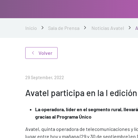
Inicio
Sala de Prensa
Noticias Avatel
A
Volver
29 September, 2022
Avatel participa en la I edició
La operadora, líder en el segmento rural, lleva
gracias al Programa Único
Avatel, quinta operadora de telecomunicaciones y líde
lugar entre hoy y mañana (29 y 30 de septiembre) en