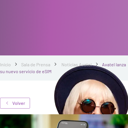
Inicio
Sala de Prensa
Noticias Avatel
Avatel lanza
su nuevo servicio de eSIM
Volver