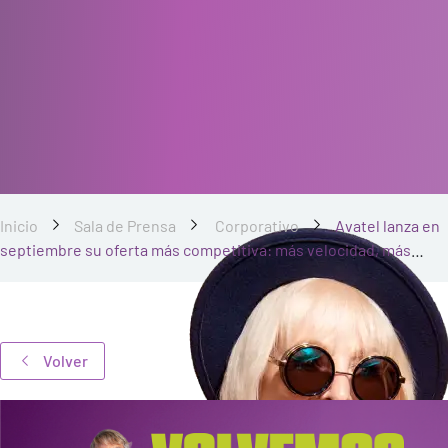
Inicio
Sala de Prensa
Corporativo
Avatel lanza en
septiembre su oferta más competitiva: más velocidad, más
datos y nuevos precios
Volver