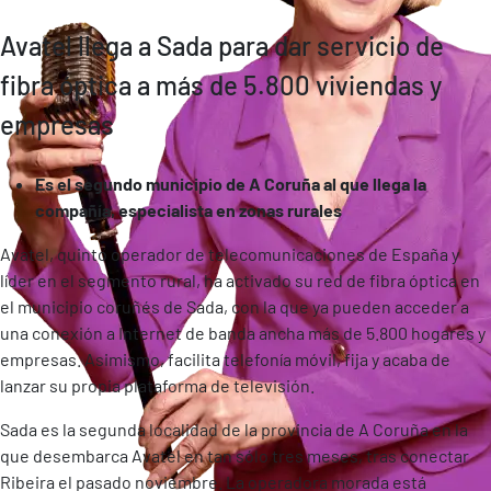
Avatel llega a Sada para dar servicio de
fibra óptica a más de 5.800 viviendas y
empresas
Es el segundo municipio de A Coruña al que llega la
compañía, especialista en zonas rurales
Avatel, quinto operador de telecomunicaciones de España y
líder en el segmento rural, ha activado su red de fibra óptica en
el municipio coruñés de Sada, con la que ya pueden acceder a
una conexión a Internet de banda ancha más de 5.800 hogares y
empresas. Asimismo, facilita telefonía móvil, fija y acaba de
lanzar su propia plataforma de televisión.
Sada es la segunda localidad de la provincia de A Coruña en la
que desembarca Avatel en tan sólo tres meses, tras conectar
Ribeira el pasado noviembre. La operadora morada está