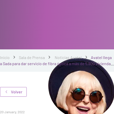
Inicio
Sala de Prensa
Noticias Avatel
Avatel llega
a Sada para dar servicio de fibra óptica a más de 5.800 viviendas
y empresas
Volver
20 January, 2022