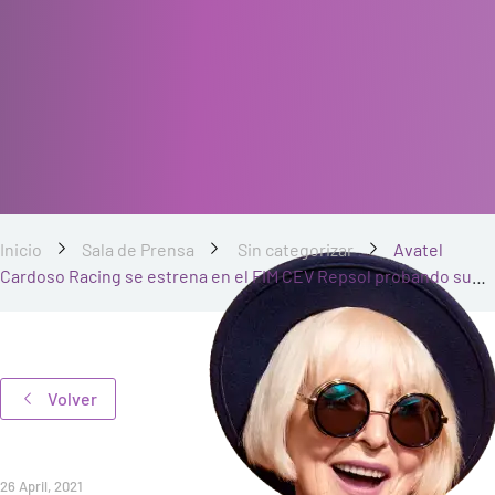
Inicio
Sala de Prensa
Sin categorizar
Avatel
Cardoso Racing se estrena en el FIM CEV Repsol probando su
competitividad
Volver
26 April, 2021