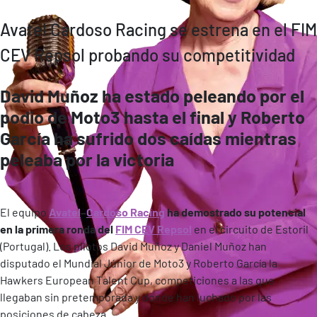
Avatel Cardoso Racing se estrena en el FIM
CEV Repsol probando su competitividad
David Muñoz ha estado peleando por el
podio de Moto3 hasta el final y Roberto
García ha sufrido dos caídas mientras
peleaba por la victoria
El equipo
Avatel
–
Cardoso Racing
ha demostrado su potencial
en la primera ronda del
FIM CEV Repsol
en el circuito de Estoril
(Portugal). Los pilotos David Muñoz y Daniel Muñoz han
disputado el Mundial Júnior de Moto3 y Roberto García la
Hawkers European Talent Cup, competiciones a las que
llegaban sin pretemporada y donde han luchado por las
posiciones de cabeza.