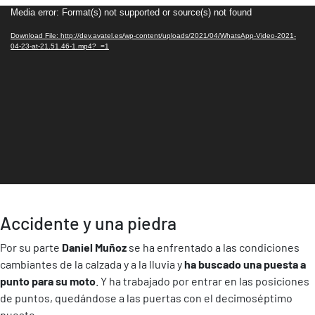
Video
Media error: Format(s) not supported or source(s) not found
Player
Download File: http://dev.avatel.es/wp-content/uploads/2021/04/WhatsApp-Video-2021-
04-23-at-21.51.46-1.mp4?_=1
Accidente y una piedra
Por su parte
Daniel Muñoz
se ha enfrentado a las condiciones
cambiantes de la calzada y a la lluvia y
ha buscado una puesta a
punto para su moto
. Y ha trabajado por entrar en las posiciones
de puntos, quedándose a las puertas con el decimoséptimo
puesto.