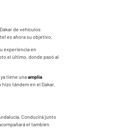
‘Dakar de vehículos
el es ahora su objetivo.
su experiencia en
to el último, donde pasó al
 ya tiene una
amplia
n hizo tándem en el Dakar.
Andalucía. Conducirá junto
n acompañará el también