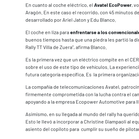
En cuanto al coche eléctrico, el
Avatel EcoPower
, v
Aragón. En este caso el recorrido, con 45 minutos de 
desarrollado por Ariel Jaton y Edu Blanco.
El coche en liza para
enfrentarse a los convenciona
buenos tiempos hasta que una piedra les partió la d
Rally TT Villa de Zuera”, afirma Blanco.
Es la primera vez que un eléctrico compite en el CER
sobre el uso de este tipo de vehículos. La experien
futura categoría específica. Es la primera organizaci
La compañía de telecomunicaciones Avatel, patrocin
firmemente comprometida con la lucha contra el cambi
apoyando a la empresa Ecopower Automotive para lle
Asimismo, en su llegada al mundo del rally ha querido 
Esto le llevó a incorporar a Christine Giampaoli al 
asiento del copiloto para cumplir su sueño de pilota