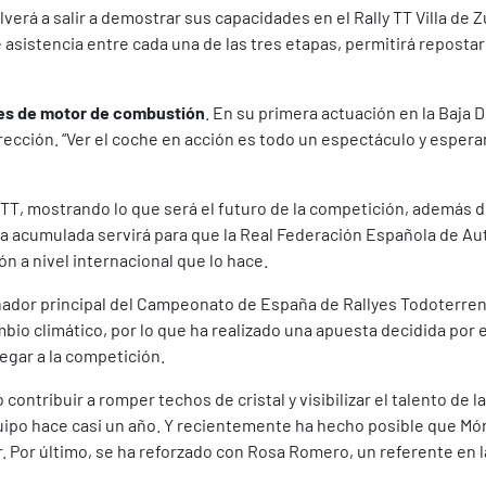
olverá a salir a demostrar sus capacidades en el Rally TT Villa de Z
asistencia entre cada una de las tres etapas, permitirá repostar 
les de motor de combustión
. En su primera actuación en la Baja
irección. “Ver el coche en acción es todo un espectáculo y espe
TT, mostrando lo que será el futuro de la competición, además de
cia acumulada servirá para que la Real Federación Española de A
ón a nivel internacional que lo hace.
ador principal del Campeonato de España de Rallyes Todoterren
o climático, por lo que ha realizado una apuesta decidida por e
gar a la competición.
contribuir a romper techos de cristal y visibilizar el talento de 
equipo hace casi un año. Y recientemente ha hecho posible que Món
r. Por último, se ha reforzado con Rosa Romero, un referente en 