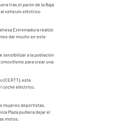
uera tras el parón de la Baja
al vehículo eléctrico
 Dehesa Extremadura realizó
ramos dar mucho en este
 sensibilizar a la población
utomovilismo para crear una
o (CERTT), está
l coche eléctrico,
las mujeres deportistas.
ica Plaza pudiera dejar el
las motos.