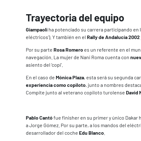
Trayectoria del equipo
Giampaoli
ha potenciado su carrera participando en l
eléctricos’). Y también en el
Rally de Andalucía 2002 
Por su parte
Rosa Romero
es un referente en el mund
navegación. La mujer de Nani Roma cuenta con
nuev
asiento del ‘copi’.
En el caso de
Mónica Plaza
, esta será su segunda ca
experiencia como copiloto
, junto a nombres destaca
Compite junto al veterano copiloto turolense
David 
Pablo Cantó
fue finisher en su primer y único Dakar 
a Jorge Gómez. Por su parte, a los mandos del eléctr
desarrollador del coche
Edu Blanco
.