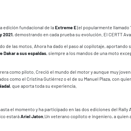
a edición fundacional de la
Extreme E
(el popularmente llamado 
y 2021
, demostrando en cada prueba su evolución. El CERTT Avat
o de las motos. Ahora ha dado el paso al copilotaje, aportando 
e Dakar a sus espaldas
, siempre a los mandos de una moto excep
rrera como piloto. Creció el mundo del motor y aunque muy joven
dos como el Cristina Gutiérrez o el de su Manuel Plaza, con quie
Nadal
, que aporta toda su experiencia.
hasta el momento y ha participado en las dos ediciones del Rally 
ico estará
Ariel Jaton
.Un veterano copiloto e ingeniero, a quie