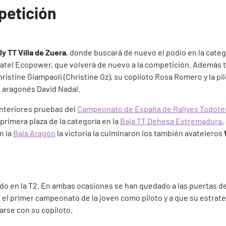
petición
ly TT Villa de Zuera
, donde buscará de nuevo el podio en la catego
Avatel Ecopower, que volverá de nuevo a la competición. Además 
Christine Giampaoli (Christine Gz), su copiloto Rosa Romero y la pi
l aragonés David Nadal.
anteriores pruebas del
Campeonato de España de Rallyes Todote
 primera plaza de la categoría en la
Baja TT Dehesa Extremadura
,
n la
Baja Aragón
la victoria la culminaron los también avateleros
o en la T2. En ambas ocasiones se han quedado a las puertas de 
el primer campeonato de la joven como piloto y a que su estrate
arse con su copiloto.