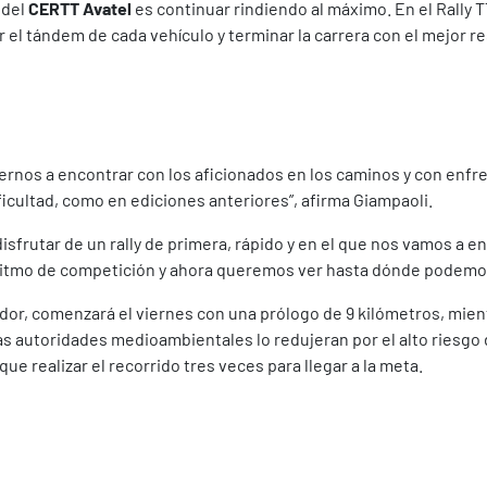
 del
CERTT Avatel
es continuar rindiendo al máximo. En el Rally T
 el tándem de cada vehículo y terminar la carrera con el mejor r
ernos a encontrar con los aficionados en los caminos y con enfr
icultad, como en ediciones anteriores”, afirma Giampaoli.
sfrutar de un rally de primera, rápido y en el que nos vamos a en
itmo de competición y ahora queremos ver hasta dónde podemos 
nador, comenzará el viernes con una prólogo de 9 kilómetros, mien
as autoridades medioambientales lo redujeran por el alto riesgo 
ue realizar el recorrido tres veces para llegar a la meta.