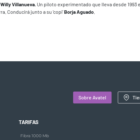
e
Willy Villanueva.
Un piloto experimentado que lleva desde 1993 
ra. Conducirá junto a su ‘copi’
Borja Aguado
.
Sobre Avatel
Tie
TARIFAS
Fibra 1000 Mb