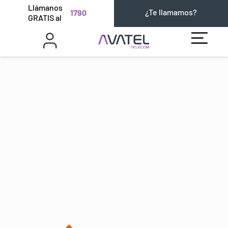
Llámanos
¿Te llamamos?
1790
GRATIS al