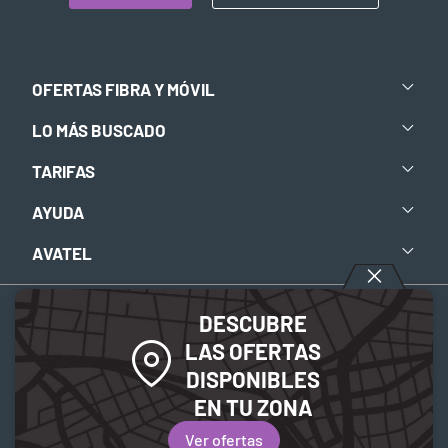
OFERTAS FIBRA Y MÓVIL
LO MÁS BUSCADO
TARIFAS
AYUDA
AVATEL
DESCUBRE
Aviso legal
-
Política de privacidad
-
Política de Cookies
LAS OFERTAS
DISPONIBLES
© 2026 Avatel Telecom. Todos los derechos reservados.
EN TU ZONA
Ver ofertas