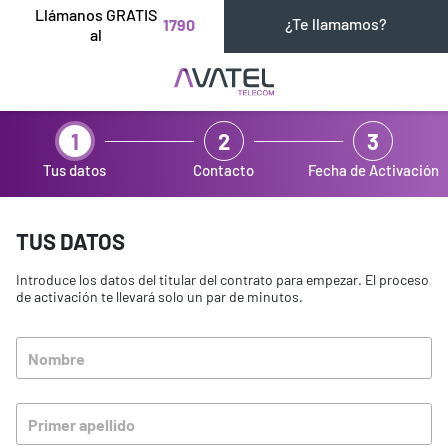
Llámanos GRATIS
¿Te llamamos?
1790
al
1
2
3
Tus datos
Contacto
Fecha de Activación
TUS DATOS
Introduce los datos del titular del contrato para empezar. El proceso
de activación te llevará solo un par de minutos.
Nombre
Primer apellido