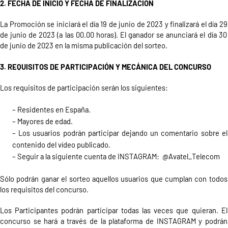
2. FECHA DE INICIO Y FECHA DE FINALIZACIÓN
La Promoción se iniciará el día
19
de
junio
de 202
3 y finalizará el día
29
de
junio
de 202
3 (a las 00.00 horas)
. El ganador
s
e anunciará el día 30
de junio
de 2023
en la misma publicación del sorteo.
3. REQUISITOS DE PARTICIPACIÓN Y MECÁNICA DEL CONCURSO
Los requisitos de participación serán los siguientes:
– Residentes en España.
– Mayores de edad.
– Los usuarios podrán participar dejando un comentario
sobre el
contenido del vídeo
publicado.
– Seguir a la siguiente cuenta de
INSTAGRAM
: @
Avatel
_
Telecom
Sólo podrán
ganar el sorteo
aquellos usuarios que cumplan con todos
los requisitos del concurso.
Los Participantes
podrán participar todas las veces que quieran.
El
concurso se hará a través de la plataforma de
INSTAGRAM
y podrán