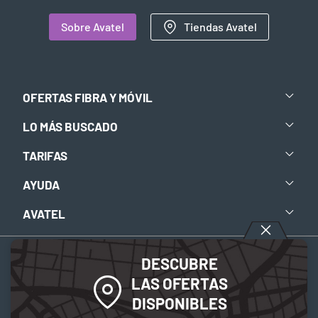
Sobre Avatel
Tiendas Avatel
OFERTAS FIBRA Y MÓVIL
LO MÁS BUSCADO
TARIFAS
AYUDA
AVATEL
DESCUBRE
Aviso legal
-
Política de privacidad
-
Política de Cookies
LAS OFERTAS
DISPONIBLES
© 2026 Avatel Telecom. Todos los derechos reservados.