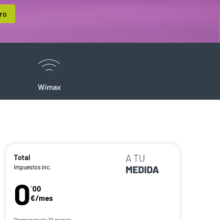
ro
Wimax
Total
Impuestos inc.
0
´00
€/mes