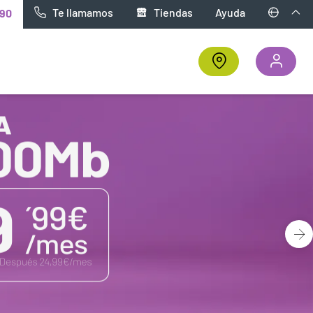
Te llamamos
Tiendas
Ayuda
90