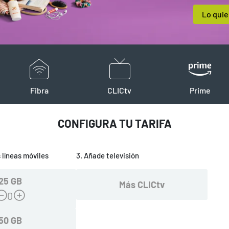
Lo quie
Fibra
CLICtv
Prime
CONFIGURA TU TARIFA
 líneas móviles
3. Añade televisión
25 GB
Más CLICtv
0
50 GB