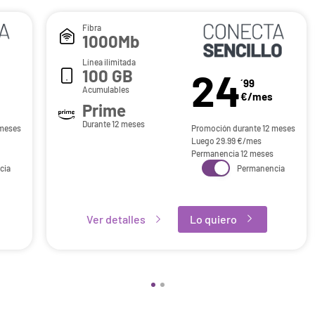
Fibra
1000Mb
Línea ilimitada
24
100 GB
´99
Acumulables
€/mes
Prime
Durante 12 meses
 meses
Promoción durante 12 meses
Luego
29.99
€/mes
Permanencia 12 meses
cia
Permanencia
Ver detalles
Lo quiero