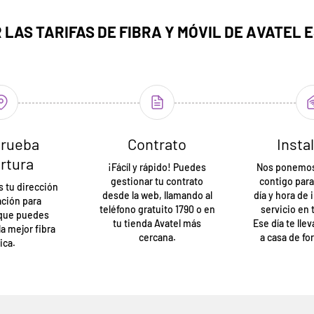
LAS TARIFAS DE FIBRA Y MÓVIL DE AVATEL E
rueba
Contrato
Insta
rtura
¡Fácíl y rápido! Puedes
Nos ponemos
gestionar tu contrato
contigo para
 tu dirección
desde la web, llamando al
día y hora de 
ación para
teléfono gratuito 1790 o en
servicio en 
 que puedes
tu tienda Avatel más
Ese día te lle
la mejor fibra
cercana.
a casa de fo
ica.