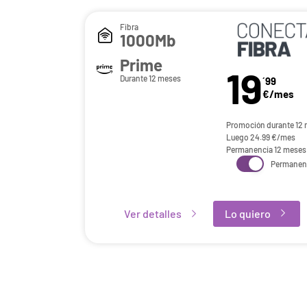
Fibra
1000Mb
Prime
19
Durante 12 meses
´99
€/mes
Promoción durante 12
Luego
24.99
€/mes
Permanencia 12 meses
Permanen
Ver detalles
Lo quiero