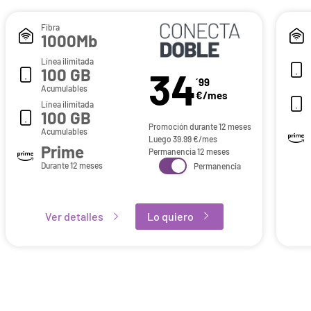
Fibra
1000Mb
Línea ilimitada
34
100 GB
´99
Acumulables
€/mes
Línea ilimitada
100 GB
Promoción durante 12 meses
Acumulables
Luego
39.99
€/mes
Prime
Permanencia 12 meses
Durante 12 meses
Permanencia
Ver detalles
Lo quiero