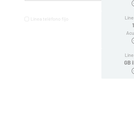
Líne
Línea teléfono fijo
Acu
Líne
GB i